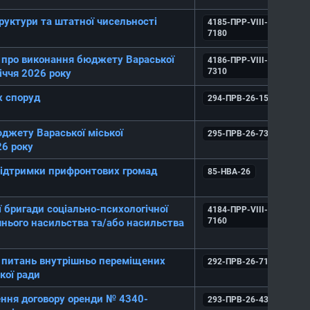
руктури та штатної чисельності
4185-ПРР-VIII-
7180
у про виконання бюджету Вараської
4186-ПРР-VIII-
7310
іччя 2026 року
х споруд
294-ПРВ-26-1520
джету Вараської міської
295-ПРВ-26-7320
26 року
підтримки прифронтових громад
85-НВА-26
 бригади соціально-психологічної
4184-ПРР-VIII-
7160
шнього насильства та/або насильства
 питань внутрішньо переміщених
292-ПРВ-26-7190
кої ради
ння договору оренди № 4340-
293-ПРВ-26-4320