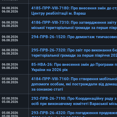
4185-ПРР-VIII-7180: Про внесення змін до ст
06.08.2026
06.08.2026
Центру реабілітації м. Вараш
4186-ПРР-VIII-7310: Про затвердження звіт
06.08.2026
06.08.2026
міської територіальної громади за перше півр
294-ПРВ-26-1520: Про демонтаж тимчасови
06.08.2026
06.08.2026
295-ПРВ-26-7320: Про звіт про виконання бю
06.08.2026
06.08.2026
територіальної громади за перше півріччя 20
85-НВА-26: Про внесення змін до Програми 
06.08.2026
06.08.2026
України на 2026 рік
4184-ПРР-VIII-7160: Про створення мобільної
05.08.2026
05.08.2026
допомоги особам, які постраждали від дома
за ознакою статі
292-ПРВ-26-7190: Про Координаційну раду з
05.08.2026
05.08.2026
осіб при виконавчому комітеті Вараської місь
293-ПРВ-26-4320: Про погодження продовже
05.08.2026
05.08.2026