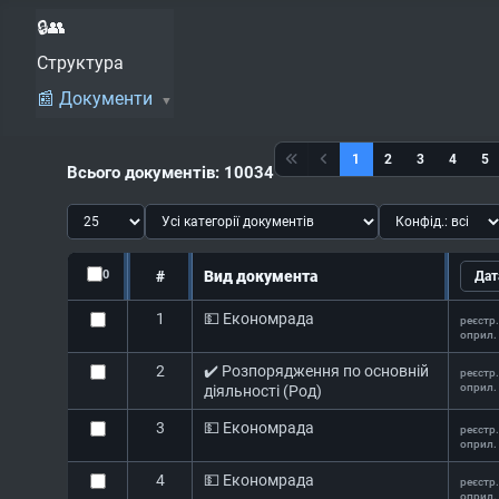
🔒👥
Структура
📰 Документи
1
2
3
4
5
Всього документів: 10034
0
#
Вид документа
1
💵 Економрада
реєстр.
оприл.
2
✔️ Розпорядження по основній
реєстр.
оприл.
діяльності (Род)
3
💵 Економрада
реєстр.
оприл.
4
💵 Економрада
реєстр.
оприл.